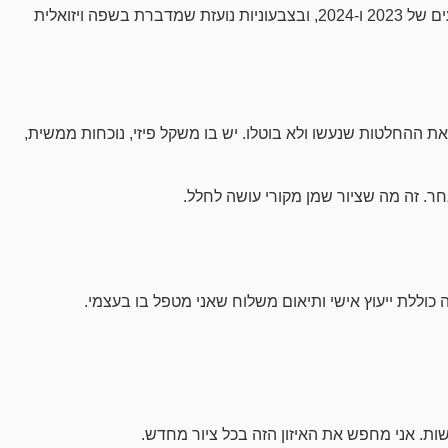
בסדרות השונות שלי אני עוסק בפורטרטים ביוגרפיים של דמויות ישראליות, ביודאיקה מודרנית שאינה נוסטלגית, בביטוי שנולד מתוך האירועים של 2023 ו-2024, ובצבעוניות נועזת שמדברת בשפה ויזואלית
את ההחלטות שנעשו ולא בוטלו. יש בו משקל פיזי, נוכחות ממשית,
. זה מה שציור שמן מקורי עושה לחלל.
ת. אני מחפש את האיזון הזה בכל ציור מחדש.