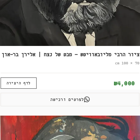
ציור הרבי מליובאוויטש – מבט של נצח | אלירן בר-און
70 × 100 cm
₪4,000
לדף היצירה
לפרטים ורכישה