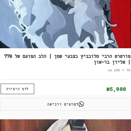
פורטרט הרבי מלובביץ בצבעי שמן | הלב הפועם של 770
| אלירן בר-און
70 × 100 cm
₪5,000
לדף היצירה
לפרטים ורכישה