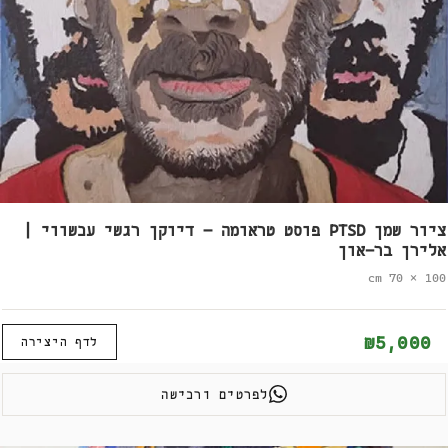
ציור שמן PTSD פוסט טראומה – דיוקן רגשי עכשווי |
אלירן בר-און
100 × 70 cm
₪5,000
לדף היצירה
לפרטים ורכישה