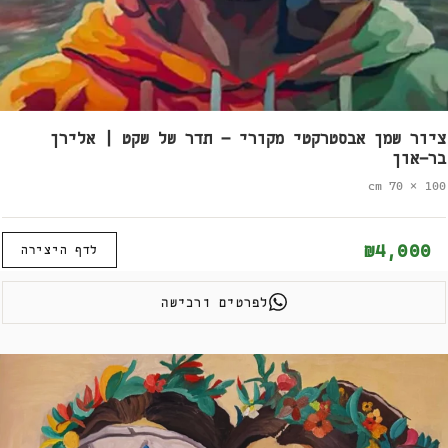
ציור שמן אבסטרקטי מקורי – תדר של שקט | אלירן
בר-און
100 × 70 cm
₪4,000
לדף היצירה
לפרטים ורכישה