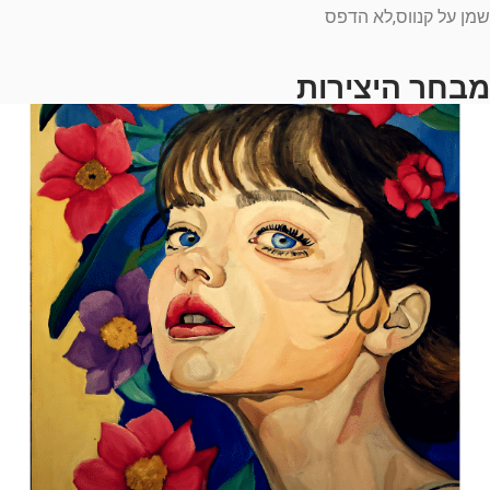
שמן על קנווס,לא הדפס
מבחר היצירות