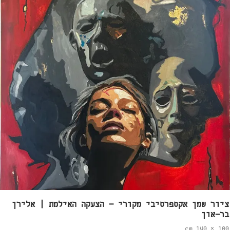
ציור שמן אקספרסיבי מקורי – הצעקה האילמת | אלירן
בר-און
100 × 140 cm