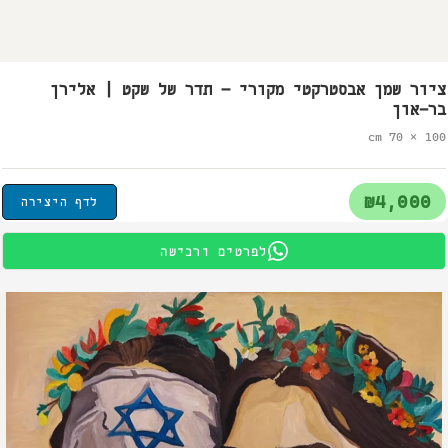
ציור שמן אבסטרקטי מקורי – תדר של שקט | אלירן
בר-און
100 × 70 cm
₪4,000
לדף היצירה
לפרטים ורכישה