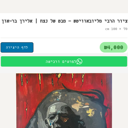
ציור הרבי מליובאוויטש – מבט של נצח | אלירן בר-און
70 × 100 cm
₪4,000
לדף היצירה
לפרטים ורכישה