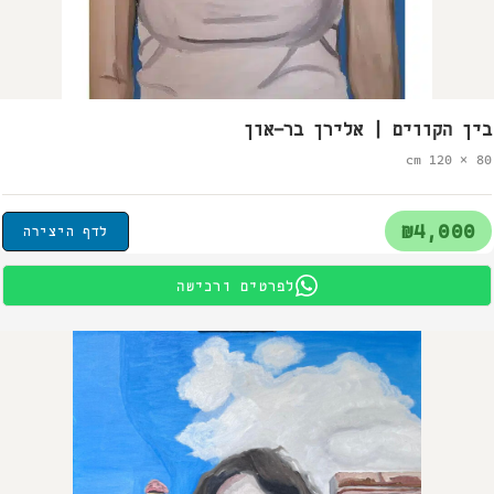
בין הקווים | אלירן בר-און
80 × 120 cm
₪4,000
לדף היצירה
לפרטים ורכישה