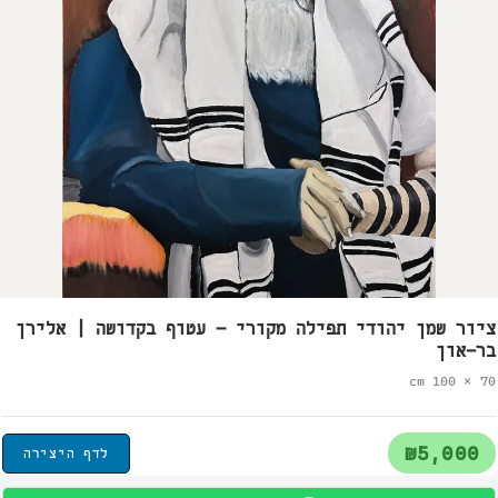
ציור שמן יהודי תפילה מקורי – עטוף בקדושה | אלירן
בר-און
70 × 100 cm
₪5,000
לדף היצירה