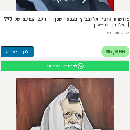
פורטרט הרבי מלובביץ בצבעי שמן | הלב הפועם של 770
| אלירן בר-און
70 × 100 cm
₪5,000
לדף היצירה
לפרטים ורכישה