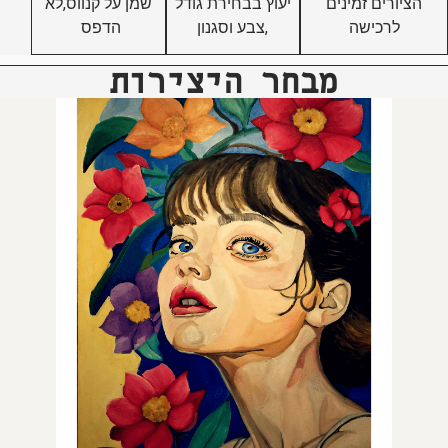
הציורים זמינים
יעוץ בבחירת גודל
שמן על קנווס,לא
לרכישה
,צבע וסגנון
הדפס
מבחר היצירות