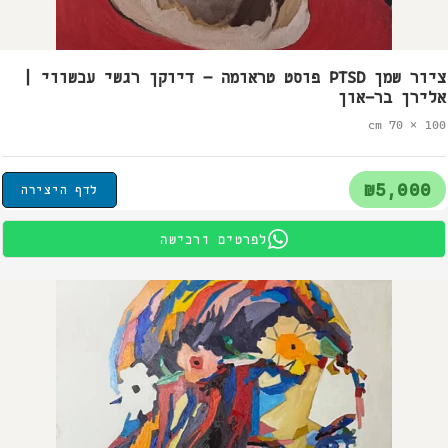
ציור שמן PTSD פוסט טראומה – דיוקן רגשי עכשווי |
אלירן בר-און
100 × 70 cm
₪5,000
לדף היצירה
לפרטים ורכישה