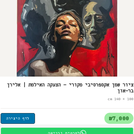
ציור שמן אקספרסיבי מקורי – הצעקה האילמת | אלירן
בר-און
100 × 140 cm
₪7,000
לדף היצירה
לפרטים ורכישה