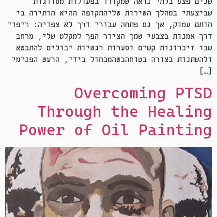
שנים פצע בלתי נראה שמקורו בפעולות מסווגות
שביצעתי במהלך השירות שליהתקופה ההיא הותירה בי
חותם עמוק, אך גם פתחה עבורי דרך לא צפויה: ריפוי
דרך אמנות בצבעי שמן הציור הפך למקלט שלי, מרחב
שבו זיכרונות קשים וסערות רגשיות יכולים להתבטא
ולהשתנות בצורה בטוחהכשהמכחול בידי, הרעש הפנימי
[…]
Overcoming PTSD
Through the Healing
Power of Oil Painting